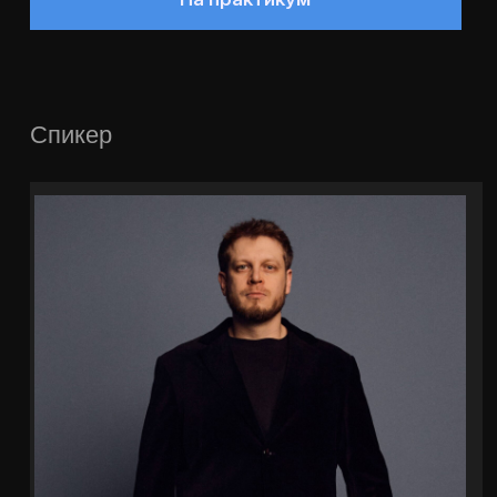
Константин Опескин
ОСНОВАТЕЛЬ CHEF.X · РЕСТОРИУМ
Экс операционный шеф-повар
альянса White Rabbit Family
Создатель Ресториум — ИИ-
система для управления
рестораном и кухней
Автор программ Kitchen
Management, Нейрокухня,
Chef Expert
16+ лет в ресторанной
индустрии
11 августа · 18:00 · онлайн
Бонус за регистрацию
«11 задач, которые шеф-повар может передать